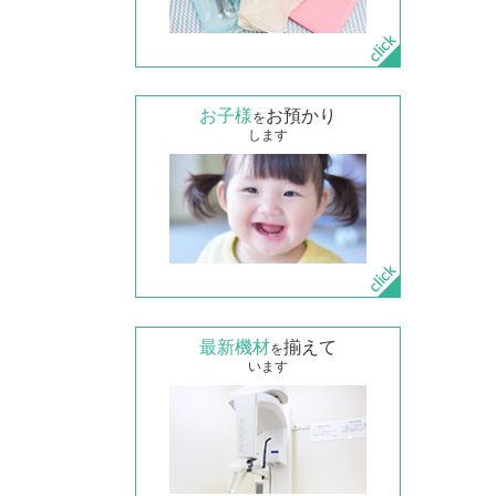
お子様
お預かり
を
します
最新機材
揃えて
を
います