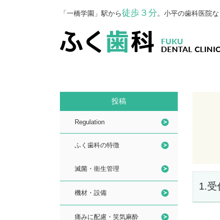
徒歩３分
「一橋学園」駅から
。小平の歯科医院な
投稿
Regulation
ふく歯科の特徴
滅菌・衛生管理
1.受
機材・設備
痛みに配慮・笑気麻酔