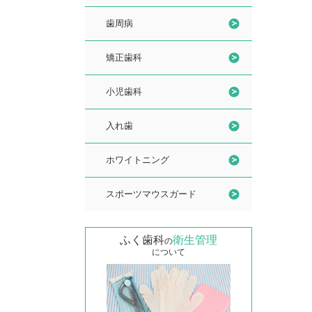
歯周病
矯正歯科
小児歯科
入れ歯
ホワイトニング
スポーツマウスガード
ふく歯科
衛生管理
の
について