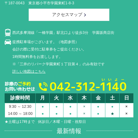
〒187-0043 東京都小平市学園東町1-8-3
アクセスマップ
西武多摩湖線「一橋学園」駅北口より徒歩3分 学園坂商店街
提携駐車場がございます。（地図参照）
会計の際に受付に駐車券をご提出ください。
1時間無料券をお渡しします。
※「三井のリパーク学園東町１丁目第４」のみ有効です
詳しい地図はこちら
診療時間
月
火
水
木
金
土
日
9:30 ～ 12:30
●
●
●
×
●
●
×
14:00 ～ 18:00
●
●
●
×
●
★
×
★土曜は17時まで
休診日／木曜・日曜・祝祭日
最新情報