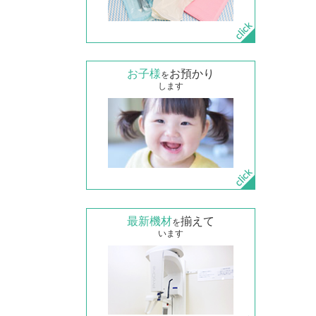
お子様
お預かり
を
します
最新機材
揃えて
を
います