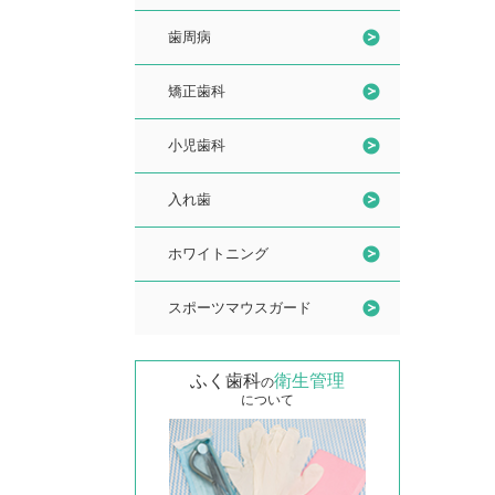
歯周病
矯正歯科
小児歯科
入れ歯
ホワイトニング
スポーツマウスガード
ふく歯科
衛生管理
の
について