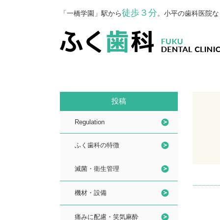
徒歩３分
「一橋学園」駅から
。小平の歯科医院な
投稿
Regulation
ふく歯科の特徴
滅菌・衛生管理
機材・設備
痛みに配慮・笑気麻酔