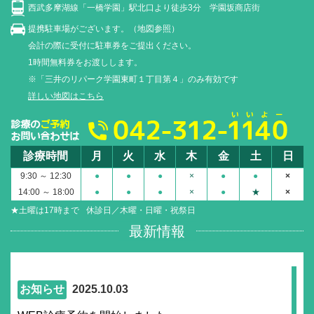
西武多摩湖線「一橋学園」駅北口より徒歩3分 学園坂商店街
提携駐車場がございます。（地図参照）
会計の際に受付に駐車券をご提出ください。
1時間無料券をお渡しします。
※「三井のリパーク学園東町１丁目第４」のみ有効です
詳しい地図はこちら
診療時間
月
火
水
木
金
土
日
9:30 ～ 12:30
●
●
●
×
●
●
×
14:00 ～ 18:00
●
●
●
×
●
★
×
★土曜は17時まで
休診日／木曜・日曜・祝祭日
最新情報
お知らせ
2025.10.03