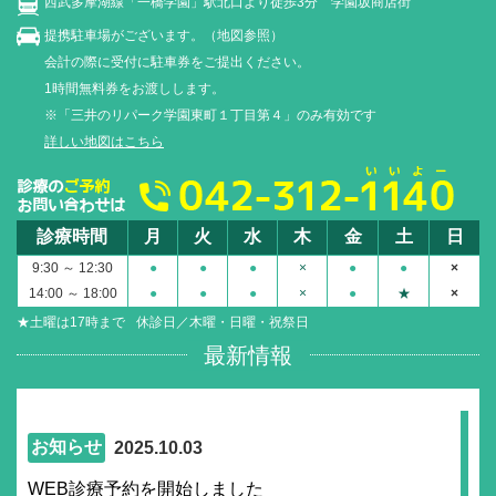
西武多摩湖線「一橋学園」駅北口より徒歩3分 学園坂商店街
提携駐車場がございます。（地図参照）
会計の際に受付に駐車券をご提出ください。
1時間無料券をお渡しします。
※「三井のリパーク学園東町１丁目第４」のみ有効です
詳しい地図はこちら
診療時間
月
火
水
木
金
土
日
9:30 ～ 12:30
●
●
●
×
●
●
×
14:00 ～ 18:00
●
●
●
×
●
★
×
★土曜は17時まで
休診日／木曜・日曜・祝祭日
最新情報
お知らせ
2025.10.03
WEB診療予約を開始しました