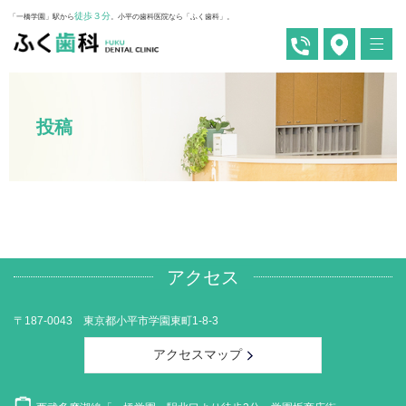
徒歩３分
「一橋学園」駅から
。小平の歯科医院なら「ふく歯科」。
投稿
アクセス
〒187-0043 東京都小平市学園東町1-8-3
アクセスマップ