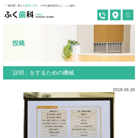
徒歩３分
「一橋学園」駅から
。小平の歯科医院なら「ふく歯科」。
投稿
「説明」をするための機械
2018.06.26