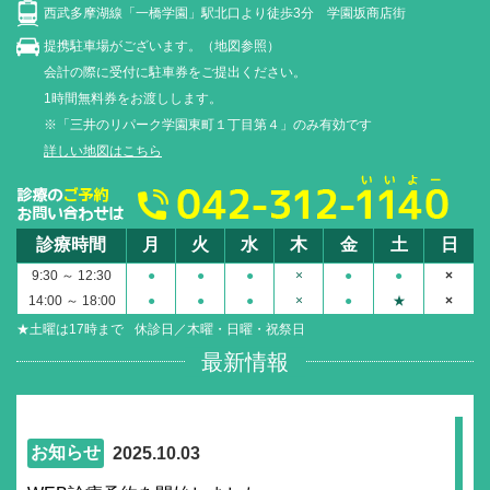
西武多摩湖線「一橋学園」駅北口より徒歩3分 学園坂商店街
提携駐車場がございます。（地図参照）
会計の際に受付に駐車券をご提出ください。
1時間無料券をお渡しします。
※「三井のリパーク学園東町１丁目第４」のみ有効です
詳しい地図はこちら
診療時間
月
火
水
木
金
土
日
9:30 ～ 12:30
●
●
●
×
●
●
×
14:00 ～ 18:00
●
●
●
×
●
★
×
★土曜は17時まで
休診日／木曜・日曜・祝祭日
最新情報
お知らせ
2025.10.03