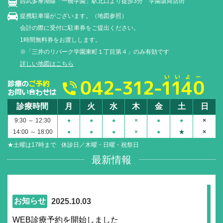
西武多摩湖線「一橋学園」駅北口より徒歩3分 学園坂商店街
提携駐車場がございます。（地図参照）
会計の際に受付に駐車券をご提出ください。
1時間無料券をお渡しします。
※「三井のリパーク学園東町１丁目第４」のみ有効です
詳しい地図はこちら
診療時間
月
火
水
木
金
土
日
9:30 ～ 12:30
●
●
●
×
●
●
×
14:00 ～ 18:00
●
●
●
×
●
★
×
★土曜は17時まで
休診日／木曜・日曜・祝祭日
最新情報
お知らせ
2025.10.03
WEB診療予約を開始しました