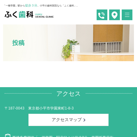
徒歩３分
「一橋学園」駅から
。小平の歯科医院なら「ふく歯科」。
投稿
アクセス
〒187-0043 東京都小平市学園東町1-8-3
アクセスマップ